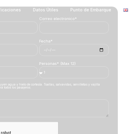
ficaciones
ficaciones
Datos Útiles
Datos Útiles
Punto de Embarque
Punto de Embarque
Correo electronico*
Fecha*
Personas* (Max 12)
uyen agua y hielo de cortesía. Toallas, salvavidas, servilletas y vajilla
ra todos los pasajeros.